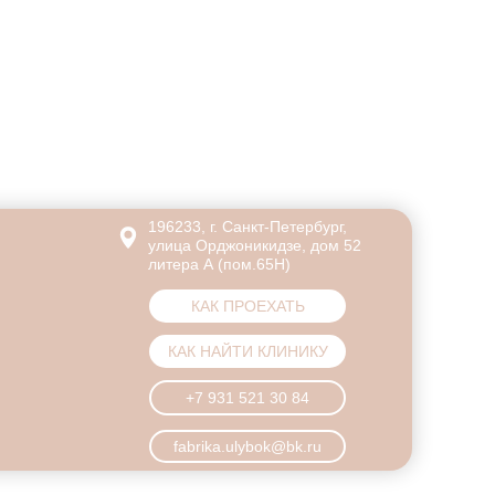
196233, г. Санкт-Петербург,
улица Орджоникидзе, дом 52
литера А (пом.65Н)
КАК ПРОЕХАТЬ
КАК НАЙТИ КЛИНИКУ
+7 931 521 30 84
УСЛУГИ И ЦЕНЫ
ВРАЧИ
КЛИНИКИ
НОВОСТИ
ВАКАНСИИ
БОНУСНАЯ
fabrika.ulybok@bk.ru
ПРОГРАММА
СМИ О НАС