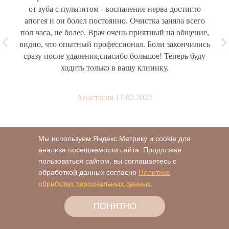
от зуба с пульпитом - воспаление нерва достигло
апогея и он болел постоянно. Очистка заняла всего
пол часа, не более. Врач очень приятный на общение,
видно, что опытный профессионал. Боли закончились
сразу после удаления,спасибо большое! Теперь буду
ходить только в вашу клинику.
Анастасия 17.02.2022
Мы используем Яндекс.Метрику и cookie для
ВОПРОС - ОТВЕТ
анализа посещаемости сайта. Продолжая
пользоваться сайтом, вы соглашаетесь с
обработкой данных согласно
Политике
Damon Q — это безлигатурные брекеты?
обработки персональных данных
.
ПОНЯТНО
ФАБРИКА УЛЫБОК: