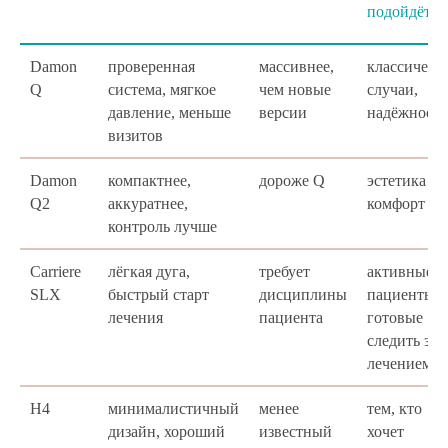
подойдёт
Damon
проверенная
массивнее,
классическ
Q
система, мягкое
чем новые
случаи,
давление, меньше
версии
надёжность
визитов
Damon
компактнее,
дороже Q
эстетика +
Q2
аккуратнее,
комфорт
контроль лучше
Carriere
лёгкая дуга,
требует
активные
SLX
быстрый старт
дисциплины
пациенты,
лечения
пациента
готовые
следить за
лечением
H4
минималистичный
менее
тем, кто
дизайн, хороший
известный
хочет