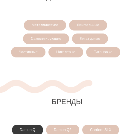
Металлические
Лингвальные
Самолигирующие
Лигатурные
Частичные
Никелевые
Титановые
БРЕНДЫ
Damon Q
Damon Q2
Carriere SLX