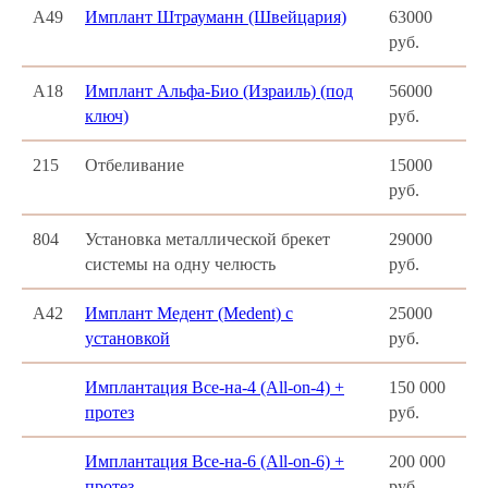
А49
Имплант Штрауманн (Швейцария)
63000
руб.
А18
Имплант Альфа-Био (Израиль) (под
56000
ключ)
руб.
215
Отбеливание
15000
руб.
804
Установка металлической брекет
29000
системы на одну челюсть
руб.
А42
Имплант Медент (Medent) с
25000
установкой
руб.
Имплантация Все-на-4 (All-on-4) +
150 000
протез
руб.
Имплантация Все-на-6 (All-on-6) +
200 000
протез
руб.