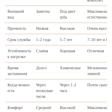
композит
Внешний
Заметна
Под цвет
Максимально
вид
зуба
естественная
Прочность
Низкая
Высокая
Очень высока
Срок службы
1–2 года
5–7 лет
7–10 лет и бол
Устойчивость
Слабая
Хорошая
Отличная
к нагрузке
Время
Долго
Химическое
Мгновенно п
застывания
лампой
Когда можно
Через
Через 1–2
Почти сразу
есть
несколько
часа
часов
Комфорт
Средний
Высокий
Максимальны