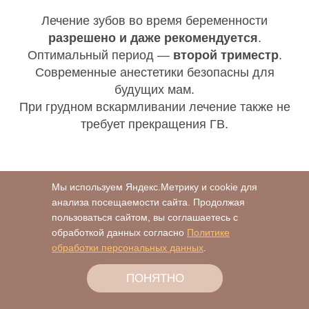
Лечение зубов во время беременности
разрешено и даже рекомендуется
.
Оптимальный период —
второй триместр
.
Современные анестетики безопасны для
будущих мам.
При грудном вскармливании лечение также не
требует прекращения ГВ.
Лечение кариеса с
Мы используем Яндекс.Метрику и cookie для
брекетами
анализа посещаемости сайта. Продолжая
пользоваться сайтом, вы соглашаетесь с
обработкой данных согласно
Политике
обработки персональных данных
.
Брекеты усложняют гигиену зубов. Поэтому
риск кариеса выше.
ПОНЯТНО
Лечение проводится аккуратно — врач работает