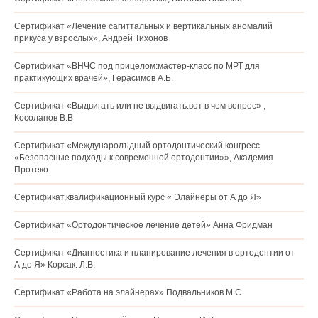
Сертификат «Лечение сагиттальных и вертикальных аномалий
прикуса у взрослых», Андрей Тихонов
Сертификат «ВНЧС под прицелом:мастер-класс по МРТ для
практикующих врачей», Герасимов А.Б.
Сертификат «Выдвигать или не выдвигать:вот в чем вопрос» ,
Косолапов В.В
Сертификат «Междунаролъдный ортодонтический конгресс
«Безопасные подходы к современной ортодонтии»», Академия
Протеко
Сертификат,квалификационный курс « Элайнеры от А до Я»
Сертификат «Ортодонтическое лечение детей» Анна Фридман
Сертификат «Диагностика и планирование лечения в ортодонтии от
А до Я» Корсак. Л.В.
Сертификат «Работа на элайнерах» Подвальников М.С.