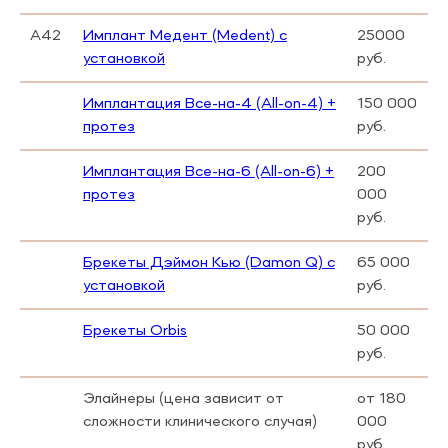
А42
Имплант Медент (Medent) с
25000
установкой
руб.
Имплантация Все-на-4 (All-on-4) +
150 000
протез
руб.
Имплантация Все-на-6 (All-on-6) +
200
протез
000
руб.
Брекеты Дэймон Кью (Damon Q) с
65 000
установкой
руб.
Брекеты Orbis
50 000
руб.
Элайнеры (цена зависит от
от 180
сложности клинического случая)
000
руб.