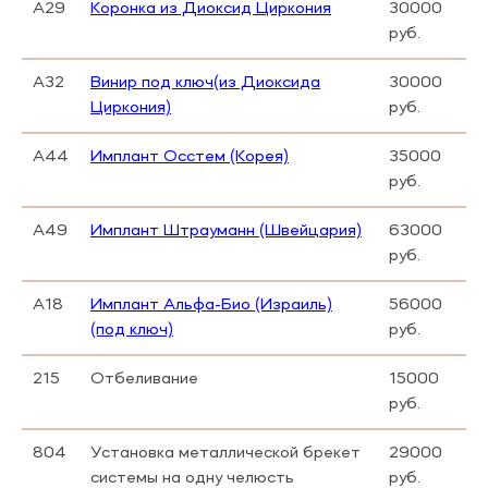
А29
Коронка из Диоксид Циркония
30000
руб.
А32
Винир под ключ(из Диоксида
30000
Циркония)
руб.
А44
Имплант Осстем (Корея)
35000
руб.
А49
Имплант Штрауманн (Швейцария)
63000
руб.
А18
Имплант Альфа-Био (Израиль)
56000
(под ключ)
руб.
215
Отбеливание
15000
руб.
804
Установка металлической брекет
29000
системы на одну челюсть
руб.