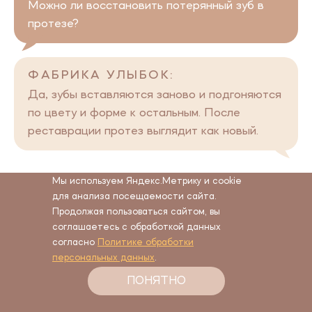
Можно ли восстановить потерянный зуб в
протезе?
ФАБРИКА УЛЫБОК:
Да, зубы вставляются заново и подгоняются
по цвету и форме к остальным. После
реставрации протез выглядит как новый.
Мы используем Яндекс.Метрику и cookie
для анализа посещаемости сайта.
Как понять, что ремонт больше
Продолжая пользоваться сайтом, вы
нецелесообразен?
соглашаетесь с обработкой данных
согласно
Политике обработки
персональных данных
.
ФАБРИКА УЛЫБОК:
ПОНЯТНО
Если протезу больше 10 лет, а материал