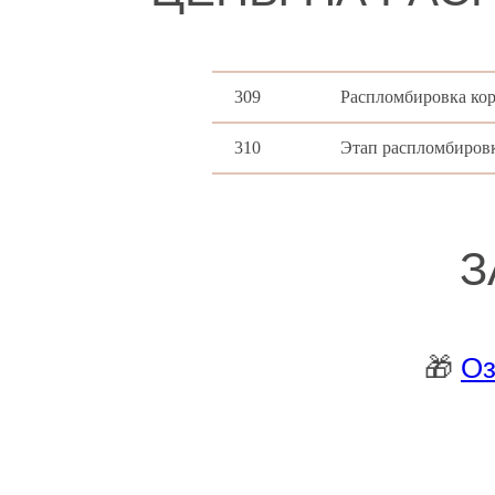
309
Распломбировка кор
310
Этап распломбировк
З
🎁
Оз