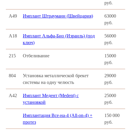
руб.
А49
Имплант Штрауманн (Швейцария)
63000
руб.
А18
Имплант Альфа-Био (Израиль) (под
56000
ключ)
руб.
215
Отбеливание
15000
руб.
804
Установка металлической брекет
29000
системы на одну челюсть
руб.
А42
Имплант Медент (Medent) с
25000
установкой
руб.
Имплантация Все-на-4 (All-on-4) +
150 000
протез
руб.